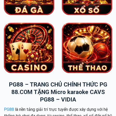
PG88 – TRANG CHỦ CHÍNH THỨC PG
88.COM TẶNG Micro karaoke CAVS
PG88 – VIDIA
PG88
là nền tảng giải trí trực tuyến được xây dựng với hệ
thống trò chơi đa dạng, từ casino, thể thao, xổ số đến nổ hũ