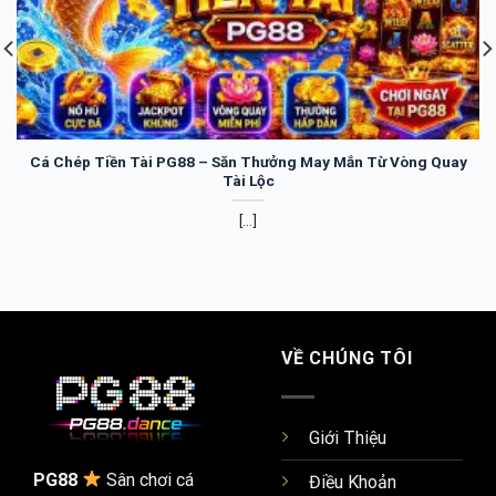
Cá Chép Tiền Tài PG88 – Săn Thưởng May Mắn Từ Vòng Quay
Tài Lộc
[...]
VỀ CHÚNG TÔI
Giới Thiệu
PG88
Sân chơi cá
Điều Khoản